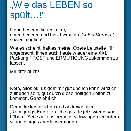
ÜBER MICH
„Wie das LEBEN so
spült…!“
VERÖFFENTLICHUNGEN
Liebe Leserin, lieber Leser,
THERAPIEANGEBOT
einen heiteren und beschwingten
„Guten Morgen!“
–
soweit möglich!
SEMINARE
Wie es scheint, hält es meine „Obere Leitstelle“ für
angebracht, Ihnen auch heute wieder eine XXL
Packung TROST und ERMUTIGUNG zukommen zu
lassen.
Mir bitte auch!
Nein, alles ok! Es geht mir gut und ich kann wirklich
zufrieden sein, gut durch diese heftigen Zeiten zu
kommen. Ganz ehrlich!
Denn die kosmischen und anderweitigen
„Reinigungs-Energien“, die gerade jetzt wieder von
höherer Seite auf uns herunter schwappen, erfordern
schon einiges an Stehvermögen.