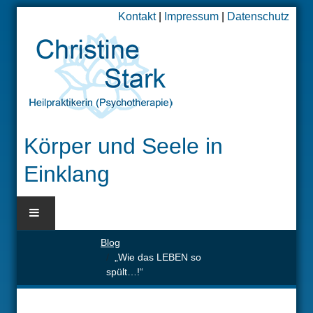
Kontakt
|
Impressum
|
Datenschutz
Körper und Seele in
Einklang
Blog
BLOG
„Wie das LEBEN so
spült…!“
HOME