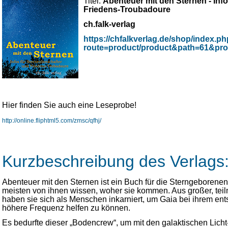
Titel:
Abenteuer mit den Sternen - Inf
Friedens-Troubadoure
ch.falk-verlag
https://chfalkverlag.de/shop/index.p
route=product/product&path=61&pro
Hier finden Sie auch eine Leseprobe!
http://online.fliphtml5.com/zmsc/qfhj/
Kurzbeschreibung des Verlags
Abenteuer mit den Sternen ist ein Buch für die Sterngeborenen.
meisten von ihnen wissen, woher sie kommen. Aus großer, tei
haben sie sich als Menschen inkarniert, um Gaia bei ihrem ent
höhere Frequenz helfen zu können.
Es bedurfte dieser „Bodencrew“, um mit den galaktischen Licht