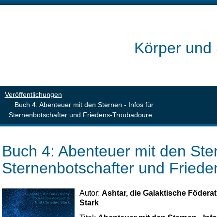
Körper und 
Veröffentlichungen
Buch 4: Abenteuer mit den Sternen - Infos für
Sternenbotschafter und Friedens-Troubadoure
Buch 4: Abenteuer mit den Ster
Sternenbotschafter und Fried
Autor:
Ashtar, die Galaktische Födera
Stark