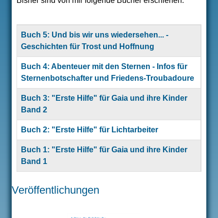
Bisher sind von mir folgende Bücher erschienen:
ÜBER MICH
VERÖFFENTLICHUNGEN
Title
Buch 5: Und bis wir uns wiedersehen... -
Geschichten für Trost und Hoffnung
THERAPIEANGEBOT
Buch 4: Abenteuer mit den Sternen - Infos für
SEMINARE
Sternenbotschafter und Friedens-Troubadoure
Buch 3: "Erste Hilfe" für Gaia und ihre Kinder
Band 2
Buch 2: "Erste Hilfe" für Lichtarbeiter
Buch 1: "Erste Hilfe" für Gaia und ihre Kinder
Band 1
Articles
Veröffentlichungen