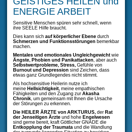
GEISTIGES HEILEN und
ÜBER MICH
ENERGIE ARBEIT
VERÖFFENTLICHUNGEN
Sensitive Menschen spüren sehr schnell, wenn
ihre SEELE Hilfe braucht.
THERAPIEANGEBOT
Dies kann sich
auf körperlicher Ebene
durch
Schmerzen und Funktionsstörungen
bemerkbar
SEMINARE
machen.
Mentales und emotionales Ungleichgewicht
wie
Ängste, Phobien und Panikattacken
, aber auch
Selbstwertprobleme, Stress,
Gefühle von
Burnout und Depression
sind Zeichen, dass
etwas ganz Grundlegendes nicht stimmt.
Als hochsensitive Heilerin nutze ich
meine
Hellsichtigkeit
,
meine empathischen
Fähigkeiten und den Zugang zur
Akasha
Chronik
, um gemeinsam mit Ihnen die Ursache
der Störungen zu erkennen.
Die
HEILER ÄRZTE von ARKTURUS
,
der
Rat
der Jenseitigen Ärzte
und hohe
Engelwesen
sind gerne bereit, kraft Göttlicher GNADE die
Entkopplung
der Traumata
und die Wandlung