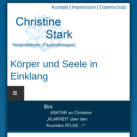
Kontakt
|
Impressum
|
Datenschutz
Körper und Seele in
Einklang
Blog
BLOG
ASHTAR an Christine:
„KLARHEIT über den
HOME
Kometen ATLAS…!“