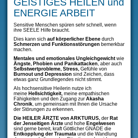
GEISTIGES HEILEN und
ÜBER MICH
ENERGIE ARBEIT
VERÖFFENTLICHUNGEN
Sensitive Menschen spüren sehr schnell, wenn
ihre SEELE Hilfe braucht.
THERAPIEANGEBOT
Dies kann sich
auf körperlicher Ebene
durch
Schmerzen und Funktionsstörungen
bemerkbar
SEMINARE
machen.
Mentales und emotionales Ungleichgewicht
wie
Ängste, Phobien und Panikattacken
, aber auch
Selbstwertprobleme, Stress,
Gefühle von
Burnout und Depression
sind Zeichen, dass
etwas ganz Grundlegendes nicht stimmt.
Als hochsensitive Heilerin nutze ich
meine
Hellsichtigkeit
,
meine empathischen
Fähigkeiten und den Zugang zur
Akasha
Chronik
, um gemeinsam mit Ihnen die Ursache
der Störungen zu erkennen.
Die
HEILER ÄRZTE von ARKTURUS
,
der
Rat
der Jenseitigen Ärzte
und hohe
Engelwesen
sind gerne bereit, kraft Göttlicher GNADE die
Entkopplung
der Traumata
und die Wandlung